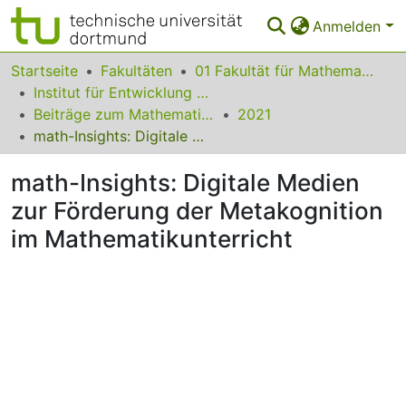
Anmelden
Bereiche & Sammlungen
Startseite
Fakultäten
01 Fakultät für Mathematik
Institut für Entwicklung und Erforschung des Mathematikunterrichts
Das gesamte Repositorium
Beiträge zum Mathematikunterricht
2021
math-Insights: Digitale Medien zur Förderung der Metakognition im Mathematikunterricht
Statistiken
math-Insights: Digitale Medien
FAQ
zur Förderung der Metakognition
Leitlinien
im Mathematikunterricht
Zurück zur Startseite