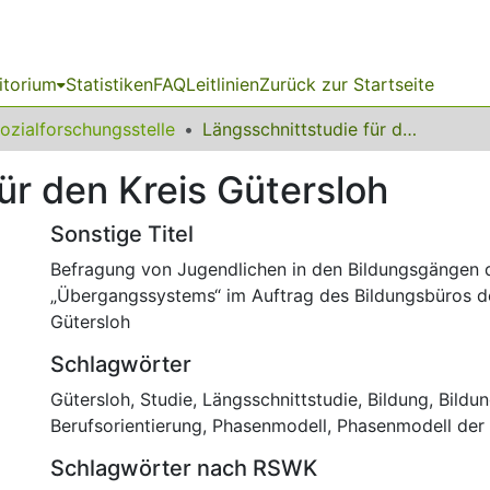
itorium
Statistiken
FAQ
Leitlinien
Zurück zur Startseite
ozialforschungsstelle
Längsschnittstudie für den Kreis Gütersloh
ür den Kreis Gütersloh
Sonstige Titel
Befragung von Jugendlichen in den Bildungsgängen 
„Übergangssystems“ im Auftrag des Bildungsbüros d
Gütersloh
Schlagwörter
Gütersloh
,
Studie
,
Längsschnittstudie
,
Bildung
,
Bildu
Berufsorientierung
,
Phasenmodell
,
Phasenmodell der 
Schlagwörter nach RSWK