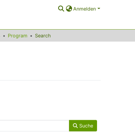
Anmelden
4
Program
Search
Suche