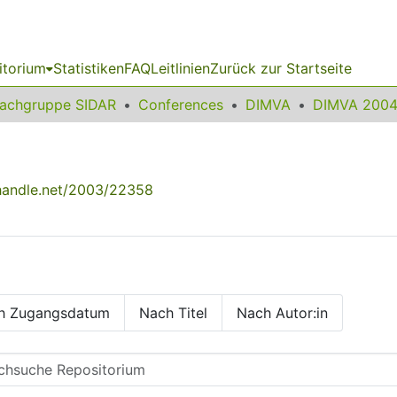
itorium
Statistiken
FAQ
Leitlinien
Zurück zur Startseite
achgruppe SIDAR
Conferences
DIMVA
DIMVA 200
.handle.net/2003/22358
h Zugangsdatum
Nach Titel
Nach Autor:in