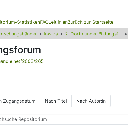
itorium
Statistiken
FAQ
Leitlinien
Zurück zur Startseite
orschungsbänder
Inwida
2. Dortmunder Bildungsforum
ungsforum
.handle.net/2003/265
h Zugangsdatum
Nach Titel
Nach Autor:in