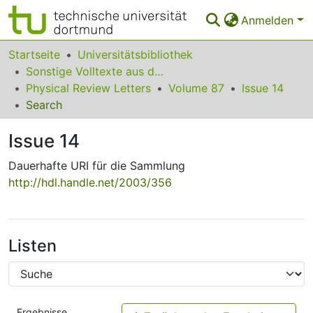
Anmelden
Bereiche & Sammlungen
Startseite
Universitätsbibliothek
Sonstige Volltexte aus dem Bibliotheksangebot
Das gesamte Repositorium
Physical Review Letters
Volume 87
Issue 14
Search
Statistiken
Issue 14
FAQ
Dauerhafte URI für die Sammlung
Leitlinien
http://hdl.handle.net/2003/356
Zurück zur Startseite
Listen
Ergebnisse