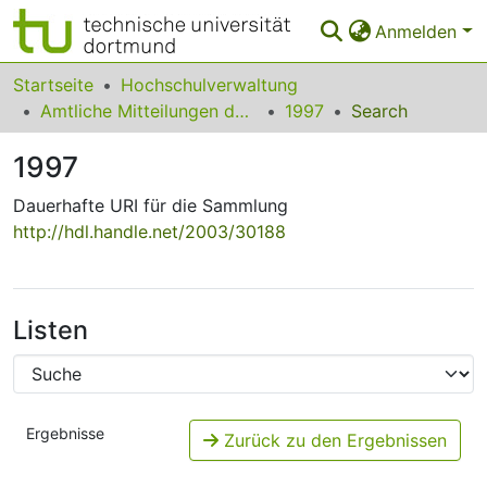
Anmelden
Bereiche & Sammlungen
Startseite
Hochschulverwaltung
Amtliche Mitteilungen der Technischen Universität Dortmund
1997
Search
Das gesamte Repositorium
1997
Statistiken
Dauerhafte URI für die Sammlung
FAQ
http://hdl.handle.net/2003/30188
Leitlinien
Zurück zur Startseite
Listen
Ergebnisse
Zurück zu den Ergebnissen