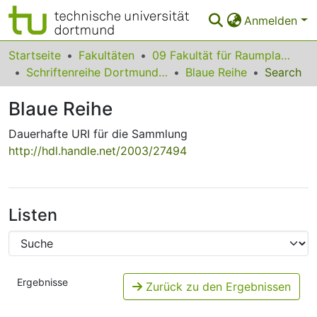
Anmelden
Bereiche & Sammlungen
Startseite
Fakultäten
09 Fakultät für Raumplanung
Schriftenreihe Dortmunder Beiträge zur Raumplanung
Blaue Reihe
Search
Das gesamte Repositorium
Blaue Reihe
Statistiken
Dauerhafte URI für die Sammlung
FAQ
http://hdl.handle.net/2003/27494
Leitlinien
Zurück zur Startseite
Listen
Ergebnisse
Zurück zu den Ergebnissen