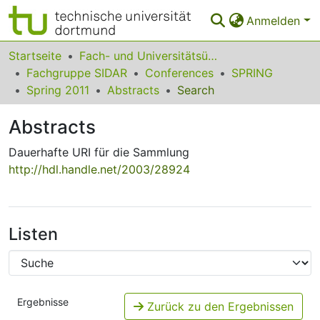
Anmelden
Bereiche & Sammlungen
Startseite
Fach- und Universitätsübergreifendes
Fachgruppe SIDAR
Conferences
SPRING
Das gesamte Repositorium
Spring 2011
Abstracts
Search
Statistiken
Abstracts
FAQ
Dauerhafte URI für die Sammlung
http://hdl.handle.net/2003/28924
Leitlinien
Zurück zur Startseite
Listen
Ergebnisse
Zurück zu den Ergebnissen