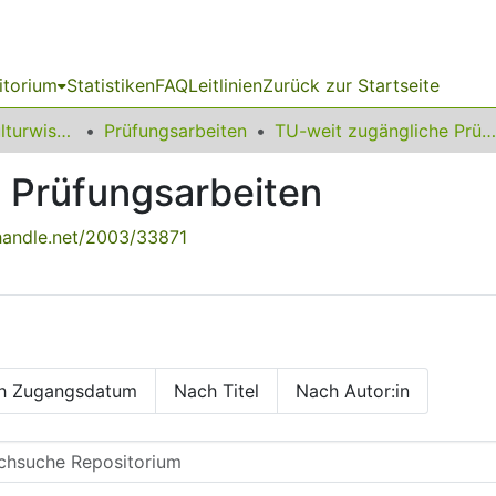
itorium
Statistiken
FAQ
Leitlinien
Zurück zur Startseite
15 Fakultät für Kulturwissenschaften
Prüfungsarbeiten
TU-weit zugängliche Prüfungsarbeiten
 Prüfungsarbeiten
.handle.net/2003/33871
h Zugangsdatum
Nach Titel
Nach Autor:in