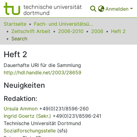
Anmelden
Bereiche & Sammlungen
Startseite
Fach- und Universitätsübergreifendes
Zeitschrift Arbeit
2006-2010
2006
Heft 2
Das gesamte Repositorium
Search
Statistiken
Heft 2
FAQ
Dauerhafte URI für die Sammlung
http://hdl.handle.net/2003/28659
Leitlinien
Neuigkeiten
Zurück zur Startseite
Redaktion:
Ursula Ammon
+49(0)231/8596-260
Ingrid Goertz (Sekr.)
+49(0)231/8596-241
Technische Universität Dortmund
Sozialforschungsstelle
(sfs)