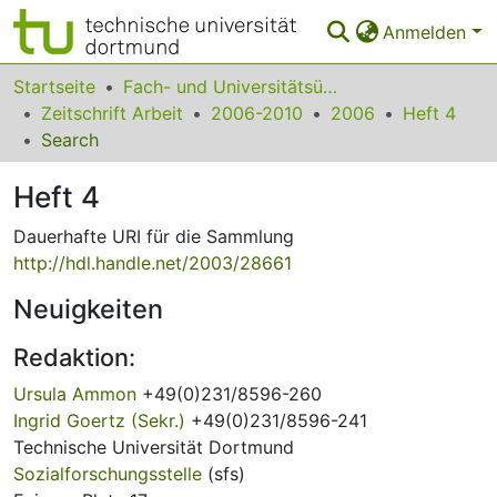
Anmelden
Bereiche & Sammlungen
Startseite
Fach- und Universitätsübergreifendes
Zeitschrift Arbeit
2006-2010
2006
Heft 4
Das gesamte Repositorium
Search
Statistiken
Heft 4
FAQ
Dauerhafte URI für die Sammlung
http://hdl.handle.net/2003/28661
Leitlinien
Neuigkeiten
Zurück zur Startseite
Redaktion:
Ursula Ammon
+49(0)231/8596-260
Ingrid Goertz (Sekr.)
+49(0)231/8596-241
Technische Universität Dortmund
Sozialforschungsstelle
(sfs)