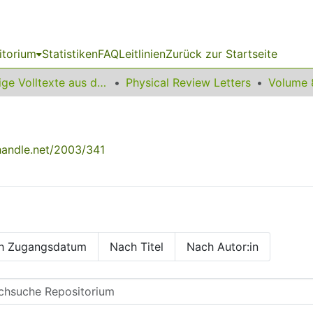
itorium
Statistiken
FAQ
Leitlinien
Zurück zur Startseite
Sonstige Volltexte aus dem Bibliotheksangebot
Physical Review Letters
Volume 
.handle.net/2003/341
h Zugangsdatum
Nach Titel
Nach Autor:in