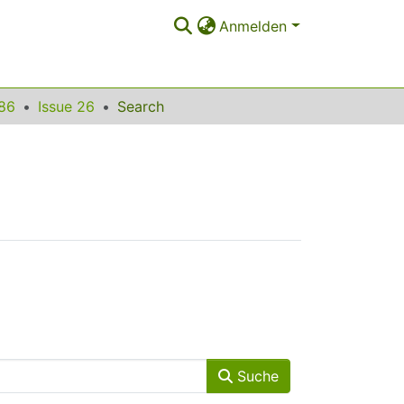
Anmelden
86
Issue 26
Search
Suche