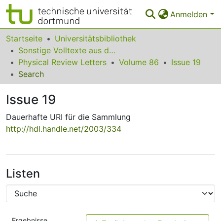
Anmelden
Bereiche & Sammlungen
Startseite
Universitätsbibliothek
Sonstige Volltexte aus dem Bibliotheksangebot
Das gesamte Repositorium
Physical Review Letters
Volume 86
Issue 19
Search
Statistiken
Issue 19
FAQ
Dauerhafte URI für die Sammlung
Leitlinien
http://hdl.handle.net/2003/334
Zurück zur Startseite
Listen
Ergebnisse