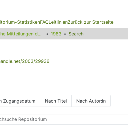
itorium
Statistiken
FAQ
Leitlinien
Zurück zur Startseite
Amtliche Mitteilungen der Technischen Universität Dortmund
1983
Search
.handle.net/2003/29936
h Zugangsdatum
Nach Titel
Nach Autor:in