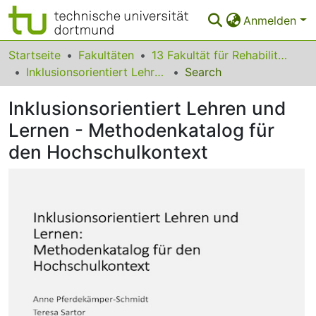
Anmelden
Bereiche & Sammlungen
Startseite
Fakultäten
13 Fakultät für Rehabilitationswissenschaften
Inklusionsorientiert Lehren und Lernen - Methodenkatalog für den Hochschulkontext
Search
Das gesamte Repositorium
Inklusionsorientiert Lehren und
Statistiken
Lernen - Methodenkatalog für
FAQ
den Hochschulkontext
Leitlinien
Zurück zur Startseite