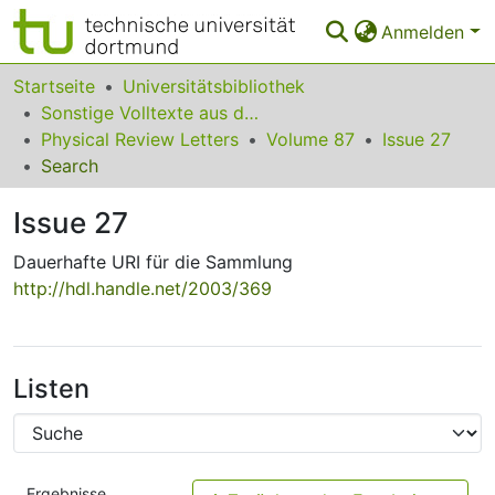
Anmelden
Bereiche & Sammlungen
Startseite
Universitätsbibliothek
Sonstige Volltexte aus dem Bibliotheksangebot
Das gesamte Repositorium
Physical Review Letters
Volume 87
Issue 27
Search
Statistiken
Issue 27
FAQ
Dauerhafte URI für die Sammlung
Leitlinien
http://hdl.handle.net/2003/369
Zurück zur Startseite
Listen
Ergebnisse