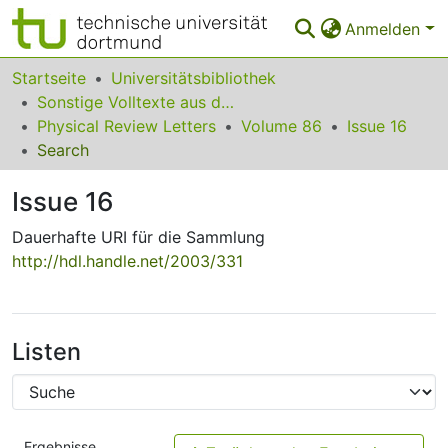
Anmelden
Bereiche & Sammlungen
Startseite
Universitätsbibliothek
Sonstige Volltexte aus dem Bibliotheksangebot
Das gesamte Repositorium
Physical Review Letters
Volume 86
Issue 16
Search
Statistiken
Issue 16
FAQ
Dauerhafte URI für die Sammlung
Leitlinien
http://hdl.handle.net/2003/331
Zurück zur Startseite
Listen
Ergebnisse