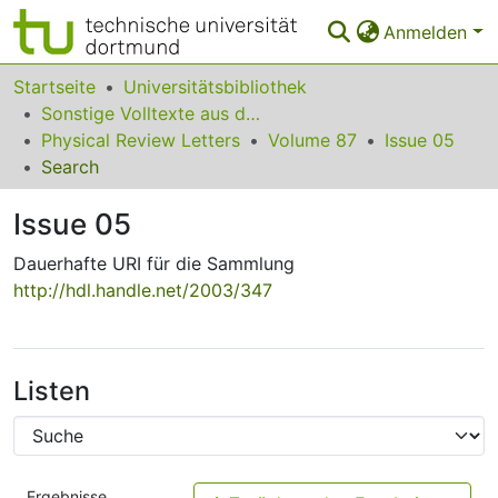
Anmelden
Bereiche & Sammlungen
Startseite
Universitätsbibliothek
Sonstige Volltexte aus dem Bibliotheksangebot
Das gesamte Repositorium
Physical Review Letters
Volume 87
Issue 05
Search
Statistiken
Issue 05
FAQ
Dauerhafte URI für die Sammlung
Leitlinien
http://hdl.handle.net/2003/347
Zurück zur Startseite
Listen
Ergebnisse