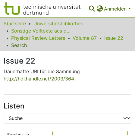
Anmelden
Bereiche & Sammlungen
Startseite
Universitätsbibliothek
Sonstige Volltexte aus dem Bibliotheksangebot
Das gesamte Repositorium
Physical Review Letters
Volume 87
Issue 22
Search
Statistiken
Issue 22
FAQ
Dauerhafte URI für die Sammlung
Leitlinien
http://hdl.handle.net/2003/364
Zurück zur Startseite
Listen
Ergebnisse