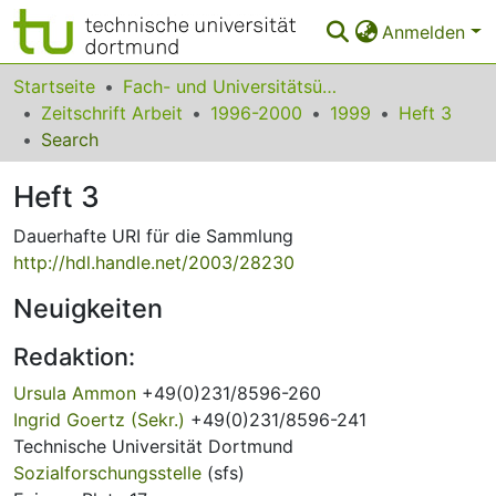
Anmelden
Bereiche & Sammlungen
Startseite
Fach- und Universitätsübergreifendes
Zeitschrift Arbeit
1996-2000
1999
Heft 3
Das gesamte Repositorium
Search
Statistiken
Heft 3
FAQ
Dauerhafte URI für die Sammlung
http://hdl.handle.net/2003/28230
Leitlinien
Neuigkeiten
Zurück zur Startseite
Redaktion:
Ursula Ammon
+49(0)231/8596-260
Ingrid Goertz (Sekr.)
+49(0)231/8596-241
Technische Universität Dortmund
Sozialforschungsstelle
(sfs)