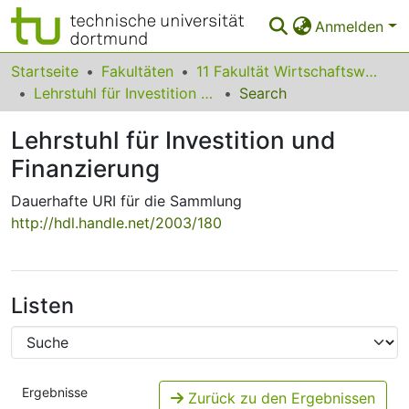
Anmelden
Bereiche & Sammlungen
Startseite
Fakultäten
11 Fakultät Wirtschaftswissenschaften
Lehrstuhl für Investition und Finanzierung
Search
Das gesamte Repositorium
Lehrstuhl für Investition und
Statistiken
Finanzierung
FAQ
Dauerhafte URI für die Sammlung
Leitlinien
http://hdl.handle.net/2003/180
Zurück zur Startseite
Listen
Ergebnisse
Zurück zu den Ergebnissen