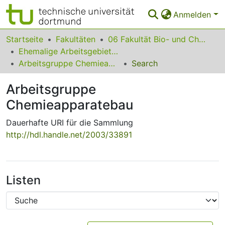
Anmelden
Bereiche & Sammlungen
Startseite
Fakultäten
06 Fakultät Bio- und Chemieingenieurwesen
Ehemalige Arbeitsgebiete und Lehrstühle
Das gesamte Repositorium
Arbeitsgruppe Chemieapparatebau
Search
Statistiken
Arbeitsgruppe
FAQ
Chemieapparatebau
Leitlinien
Dauerhafte URI für die Sammlung
http://hdl.handle.net/2003/33891
Zurück zur Startseite
Listen