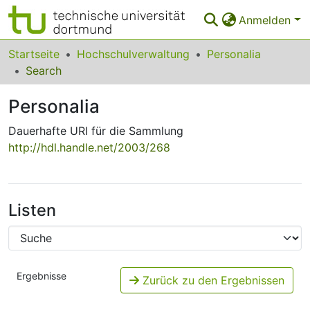
Anmelden
Bereiche & Sammlungen
Startseite
Hochschulverwaltung
Personalia
Search
Das gesamte Repositorium
Personalia
Statistiken
Dauerhafte URI für die Sammlung
FAQ
http://hdl.handle.net/2003/268
Leitlinien
Zurück zur Startseite
Listen
Ergebnisse
Zurück zu den Ergebnissen