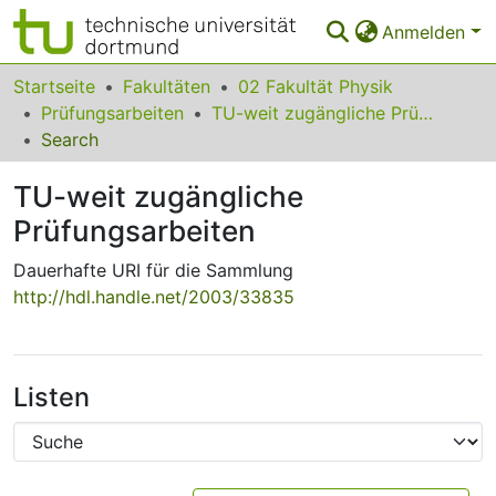
Anmelden
Bereiche & Sammlungen
Startseite
Fakultäten
02 Fakultät Physik
Prüfungsarbeiten
TU-weit zugängliche Prüfungsarbeiten
Das gesamte Repositorium
Search
Statistiken
TU-weit zugängliche
FAQ
Prüfungsarbeiten
Leitlinien
Dauerhafte URI für die Sammlung
http://hdl.handle.net/2003/33835
Zurück zur Startseite
Listen