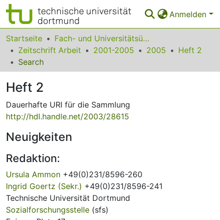
Anmelden
Bereiche & Sammlungen
Startseite
Fach- und Universitätsübergreifendes
Zeitschrift Arbeit
2001-2005
2005
Heft 2
Das gesamte Repositorium
Search
Statistiken
Heft 2
FAQ
Dauerhafte URI für die Sammlung
http://hdl.handle.net/2003/28615
Leitlinien
Neuigkeiten
Zurück zur Startseite
Redaktion:
Ursula Ammon
+49(0)231/8596-260
Ingrid Goertz (Sekr.)
+49(0)231/8596-241
Technische Universität Dortmund
Sozialforschungsstelle
(sfs)