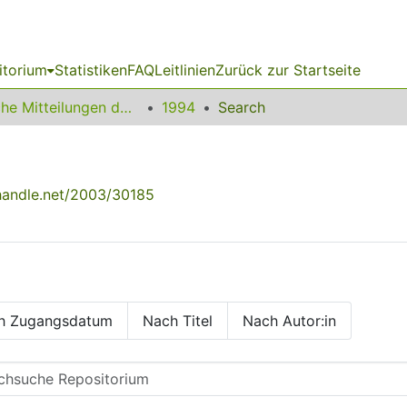
itorium
Statistiken
FAQ
Leitlinien
Zurück zur Startseite
Amtliche Mitteilungen der Technischen Universität Dortmund
1994
Search
.handle.net/2003/30185
h Zugangsdatum
Nach Titel
Nach Autor:in