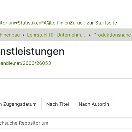
itorium
Statistiken
FAQ
Leitlinien
Zurück zur Startseite
chinenbau
Lehrstuhl für Unternehmenslogistik
nstleistungen
.handle.net/2003/26053
h Zugangsdatum
Nach Titel
Nach Autor:in