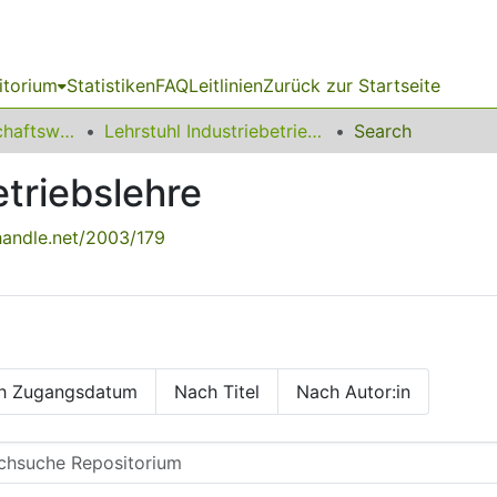
itorium
Statistiken
FAQ
Leitlinien
Zurück zur Startseite
11 Fakultät Wirtschaftswissenschaften
Lehrstuhl Industriebetriebslehre
Search
etriebslehre
.handle.net/2003/179
h Zugangsdatum
Nach Titel
Nach Autor:in