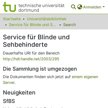
Anmelden
Bereiche & Sammlungen
Startseite
Universitätsbibliothek
Service für Blinde und Sehbehinderte
Search
Das gesamte Repositorium
Service für Blinde und
Statistiken
Sehbehinderte
FAQ
Dauerhafte URI für den Bereich
Leitlinien
http://hdl.handle.net/2003/295
Zurück zur Startseite
Die Sammlung ist umgezogen
Die Dokumenten finden sich jetzt auf
einem eigenen
Server
.
Neuigkeiten
SfBS