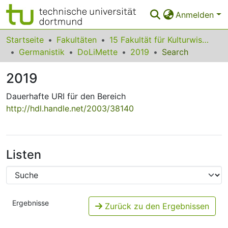
Anmelden
Bereiche & Sammlungen
Startseite
Fakultäten
15 Fakultät für Kulturwissenschaften
Germanistik
DoLiMette
2019
Search
Das gesamte Repositorium
2019
Statistiken
Dauerhafte URI für den Bereich
FAQ
http://hdl.handle.net/2003/38140
Leitlinien
Zurück zur Startseite
Listen
Ergebnisse
Zurück zu den Ergebnissen