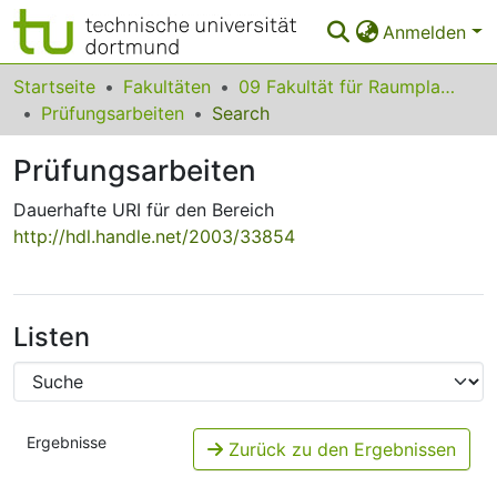
Anmelden
Bereiche & Sammlungen
Startseite
Fakultäten
09 Fakultät für Raumplanung
Prüfungsarbeiten
Search
Das gesamte Repositorium
Prüfungsarbeiten
Statistiken
Dauerhafte URI für den Bereich
FAQ
http://hdl.handle.net/2003/33854
Leitlinien
Zurück zur Startseite
Listen
Ergebnisse
Zurück zu den Ergebnissen