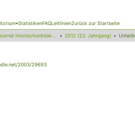
itorium
Statistiken
FAQ
Leitlinien
Zurück zur Startseite
Journal Hochschuldidaktik
2012 (23. Jahrgang)
andle.net/2003/29693