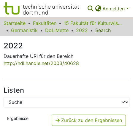
Anmelden
Bereiche & Sammlungen
Startseite
Fakultäten
15 Fakultät für Kulturwissenschaften
Germanistik
DoLiMette
2022
Search
Das gesamte Repositorium
2022
Statistiken
Dauerhafte URI für den Bereich
FAQ
http://hdl.handle.net/2003/40628
Leitlinien
Zurück zur Startseite
Listen
Ergebnisse
Zurück zu den Ergebnissen