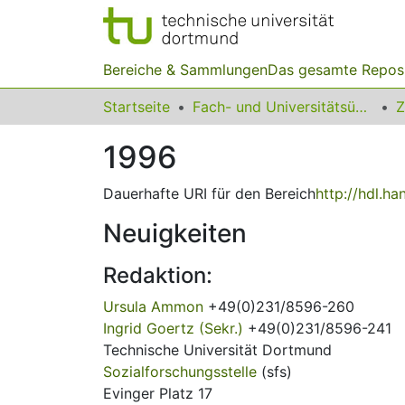
Bereiche & Sammlungen
Das gesamte Repos
Startseite
Fach- und Universitätsübergreifendes
Z
1996
Dauerhafte URI für den Bereich
http://hdl.h
Neuigkeiten
Redaktion:
Ursula Ammon
+49(0)231/8596-260
Ingrid Goertz (Sekr.)
+49(0)231/8596-241
Technische Universität Dortmund
Sozialforschungsstelle
(sfs)
Evinger Platz 17