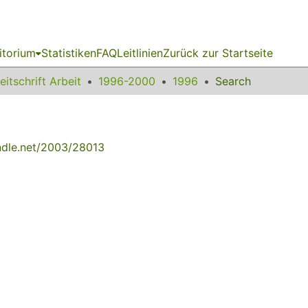
itorium
Statistiken
FAQ
Leitlinien
Zurück zur Startseite
eitschrift Arbeit
1996-2000
1996
Search
andle.net/2003/28013