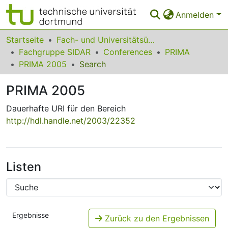
Anmelden
Bereiche & Sammlungen
Startseite
Fach- und Universitätsübergreifendes
Fachgruppe SIDAR
Conferences
PRIMA
Das gesamte Repositorium
PRIMA 2005
Search
Statistiken
PRIMA 2005
FAQ
Dauerhafte URI für den Bereich
http://hdl.handle.net/2003/22352
Leitlinien
Zurück zur Startseite
Listen
Ergebnisse
Zurück zu den Ergebnissen