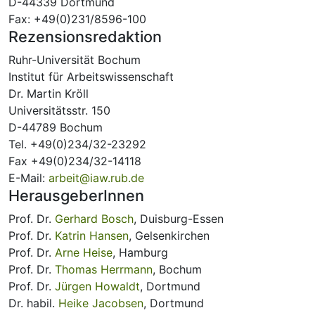
D-44339 Dortmund
Fax: +49(0)231/8596-100
Rezensionsredaktion
Ruhr-Universität Bochum
Institut für Arbeitswissenschaft
Dr. Martin Kröll
Universitätsstr. 150
D-44789 Bochum
Tel. +49(0)234/32-23292
Fax +49(0)234/32-14118
E-Mail:
arbeit@iaw.rub.de
HerausgeberInnen
Prof. Dr.
Gerhard Bosch
, Duisburg-Essen
Prof. Dr.
Katrin Hansen
, Gelsenkirchen
Prof. Dr.
Arne Heise
, Hamburg
Prof. Dr.
Thomas Herrmann
, Bochum
Prof. Dr.
Jürgen Howaldt
, Dortmund
Dr. habil.
Heike Jacobsen
, Dortmund