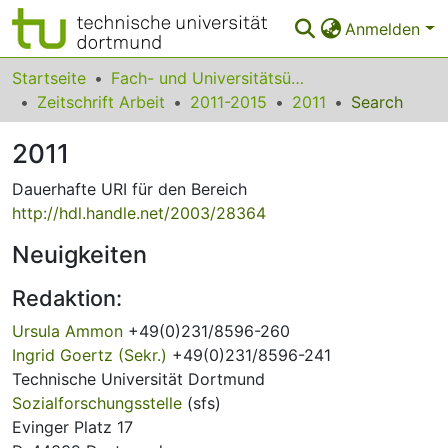
Anmelden
Bereiche & Sammlungen
Startseite
Fach- und Universitätsübergreifendes
Zeitschrift Arbeit
2011-2015
2011
Search
Das gesamte Repositorium
2011
Statistiken
Dauerhafte URI für den Bereich
FAQ
http://hdl.handle.net/2003/28364
Leitlinien
Neuigkeiten
Zurück zur Startseite
Redaktion:
Ursula Ammon
+49(0)231/8596-260
Ingrid Goertz (Sekr.)
+49(0)231/8596-241
Technische Universität Dortmund
Sozialforschungsstelle
(sfs)
Evinger Platz 17