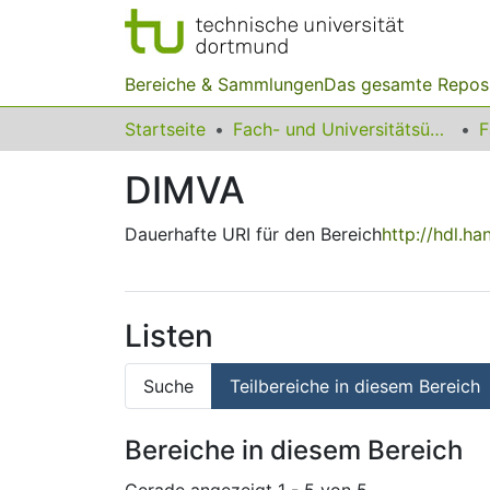
Bereiche & Sammlungen
Das gesamte Repos
Startseite
Fach- und Universitätsübergreifendes
F
DIMVA
Dauerhafte URI für den Bereich
http://hdl.h
Listen
Suche
Teilbereiche in diesem Bereich
Bereiche in diesem Bereich
Gerade angezeigt
1 - 5 von 5