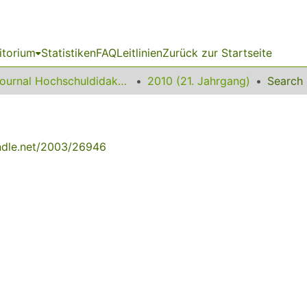
itorium
Statistiken
FAQ
Leitlinien
Zurück zur Startseite
Journal Hochschuldidaktik
2010 (21. Jahrgang)
Search
andle.net/2003/26946