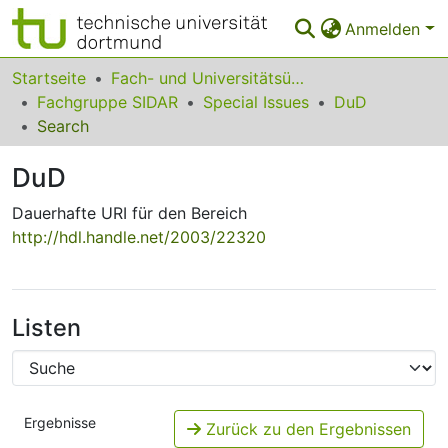
Anmelden
Bereiche & Sammlungen
Startseite
Fach- und Universitätsübergreifendes
Fachgruppe SIDAR
Special Issues
DuD
Das gesamte Repositorium
Search
Statistiken
DuD
FAQ
Dauerhafte URI für den Bereich
http://hdl.handle.net/2003/22320
Leitlinien
Zurück zur Startseite
Listen
Ergebnisse
Zurück zu den Ergebnissen