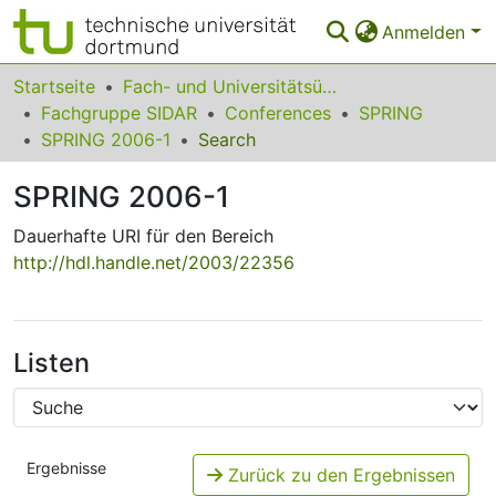
Anmelden
Bereiche & Sammlungen
Startseite
Fach- und Universitätsübergreifendes
Fachgruppe SIDAR
Conferences
SPRING
Das gesamte Repositorium
SPRING 2006-1
Search
Statistiken
SPRING 2006-1
FAQ
Dauerhafte URI für den Bereich
http://hdl.handle.net/2003/22356
Leitlinien
Zurück zur Startseite
Listen
Ergebnisse
Zurück zu den Ergebnissen