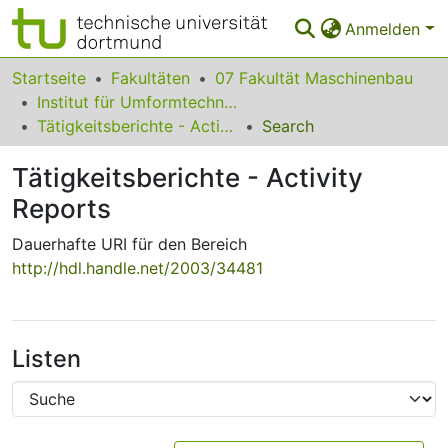
Anmelden
Bereiche & Sammlungen
Startseite
Fakultäten
07 Fakultät Maschinenbau
Institut für Umformtechnik und Leichtbau
Das gesamte Repositorium
Tätigkeitsberichte - Activity Reports
Search
Statistiken
Tätigkeitsberichte - Activity
FAQ
Reports
Leitlinien
Dauerhafte URI für den Bereich
http://hdl.handle.net/2003/34481
Zurück zur Startseite
Listen