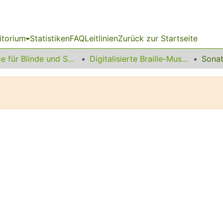
itorium
Statistiken
FAQ
Leitlinien
Zurück zur Startseite
Service für Blinde und Sehbehinderte
Digitalisierte Braille-Musik-Matrizen des VzfB