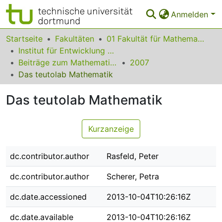
Anmelden
Bereiche & Sammlungen
Startseite
Fakultäten
01 Fakultät für Mathematik
Institut für Entwicklung und Erforschung des Mathematikunterrichts
Das gesamte Repositorium
Beiträge zum Mathematikunterricht
2007
Das teutolab Mathematik
Statistiken
Das teutolab Mathematik
FAQ
Leitlinien
Kurzanzeige
Zurück zur Startseite
dc.contributor.author
Rasfeld, Peter
dc.contributor.author
Scherer, Petra
dc.date.accessioned
2013-10-04T10:26:16Z
dc.date.available
2013-10-04T10:26:16Z