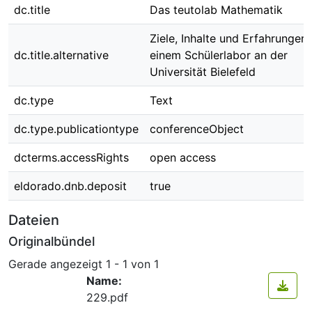
dc.title
Das teutolab Mathematik
Ziele, Inhalte und Erfahrungen 
dc.title.alternative
einem Schülerlabor an der
Universität Bielefeld
dc.type
Text
dc.type.publicationtype
conferenceObject
dcterms.accessRights
open access
eldorado.dnb.deposit
true
Dateien
Originalbündel
Gerade angezeigt
1 - 1 von 1
Name:
229.pdf