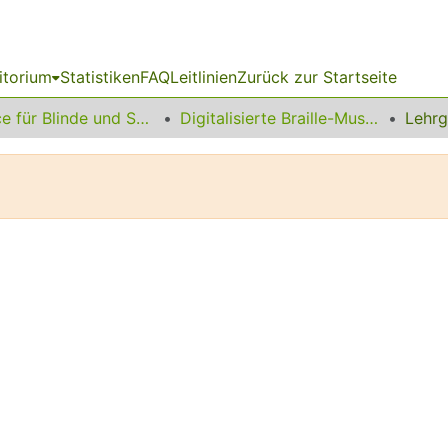
itorium
Statistiken
FAQ
Leitlinien
Zurück zur Startseite
Service für Blinde und Sehbehinderte
Digitalisierte Braille-Musik-Matrizen des VzfB