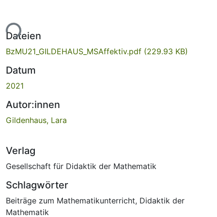
ade...
Dateien
BzMU21_GILDEHAUS_MSAffektiv.pdf
(229.93 KB)
Datum
2021
Autor:innen
Gildenhaus, Lara
Verlag
Gesellschaft für Didaktik der Mathematik
Schlagwörter
Beiträge zum Mathematikunterricht
,
Didaktik der
Mathematik