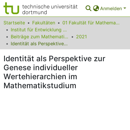
Anmelden
Bereiche & Sammlungen
Startseite
Fakultäten
01 Fakultät für Mathematik
Institut für Entwicklung und Erforschung des Mathematikunterrichts
Das gesamte Repositorium
Beiträge zum Mathematikunterricht
2021
Identität als Perspektive zur Genese individueller Wertehierarchien im Mathematikstudium
Statistiken
Identität als Perspektive zur
FAQ
Genese individueller
Leitlinien
Wertehierarchien im
Zurück zur Startseite
Mathematikstudium