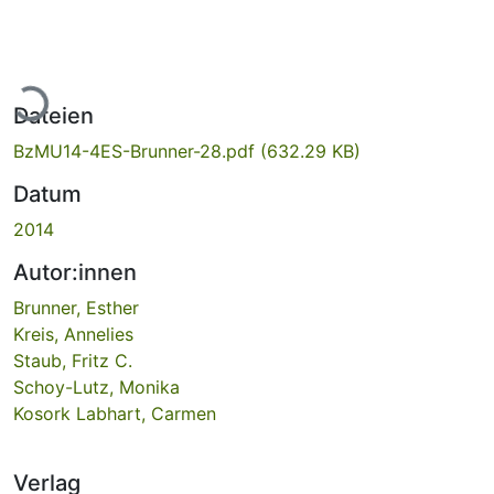
Lade...
Dateien
BzMU14-4ES-Brunner-28.pdf
(632.29 KB)
Datum
2014
Autor:innen
Brunner, Esther
Kreis, Annelies
Staub, Fritz C.
Schoy-Lutz, Monika
Kosork Labhart, Carmen
Verlag