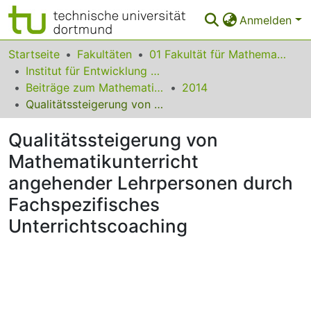
Anmelden
Bereiche & Sammlungen
Startseite
Fakultäten
01 Fakultät für Mathematik
Institut für Entwicklung und Erforschung des Mathematikunterrichts
Das gesamte Repositorium
Beiträge zum Mathematikunterricht
2014
Qualitätssteigerung von Mathematikunterricht angehender Lehrpersonen durch Fachspezifisches Unterrichtscoaching
Statistiken
Qualitätssteigerung von
FAQ
Mathematikunterricht
Leitlinien
angehender Lehrpersonen durch
Zurück zur Startseite
Fachspezifisches
Unterrichtscoaching