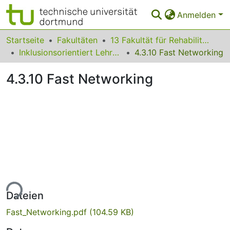
Anmelden
Bereiche & Sammlungen
Startseite
Fakultäten
13 Fakultät für Rehabilitationswissenschaften
Inklusionsorientiert Lehren und Lernen - Methodenkatalog für den Hochschulkontext
4.3.10 Fast Networking
Das gesamte Repositorium
4.3.10 Fast Networking
Statistiken
FAQ
Leitlinien
Zurück zur Startseite
ade...
Dateien
Fast_Networking.pdf
(104.59 KB)