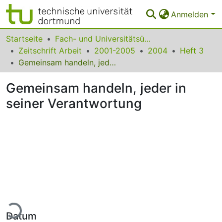
Anmelden
Bereiche & Sammlungen
Startseite
Fach- und Universitätsübergreifendes
Zeitschrift Arbeit
2001-2005
2004
Heft 3
Das gesamte Repositorium
Gemeinsam handeln, jeder in seiner Verantwortung
Statistiken
Gemeinsam handeln, jeder in
FAQ
seiner Verantwortung
Leitlinien
Zurück zur Startseite
ade...
Datum