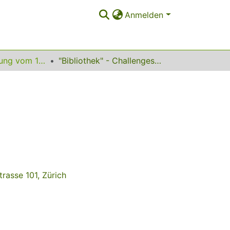
Anmelden
11. InetBib-Tagung vom 14. bis 16. April 2010 in Rämistrasse 101, Zürich
"Bibliothek" - Challenges im Firmenumfeld
trasse 101, Zürich