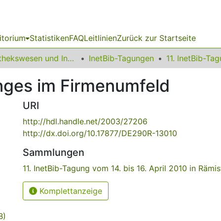
itorium
Statistiken
FAQ
Leitlinien
Zurück zur Startseite
Bibliothekswesen und Information
InetBib-Tagungen
enges im Firmenumfeld
URI
http://hdl.handle.net/2003/27206
http://dx.doi.org/10.17877/DE290R-13010
Sammlungen
11. InetBib-Tagung vom 14. bis 16. April 2010 in Rämis
Komplettanzeige
B)