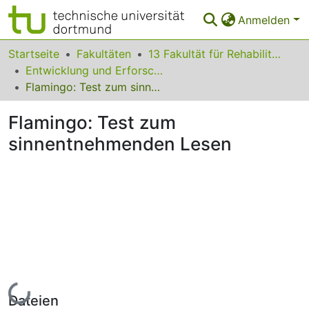
Anmelden
Bereiche & Sammlungen
Startseite
Fakultäten
13 Fakultät für Rehabilitationswissenschaften
Entwicklung und Erforschung inklusiver Bildungsprozesse
Das gesamte Repositorium
Flamingo: Test zum sinnentnehmenden Lesen
Statistiken
Flamingo: Test zum
FAQ
sinnentnehmenden Lesen
Leitlinien
Zurück zur Startseite
Lade...
Dateien