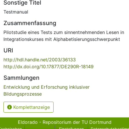
Sonstige Titel
Testmanual
Zusammenfassung
Pilotstudie eines Tests zum sinnentnehmenden Lesen in
Integrationskurses mit Alphabetisierungsschwerpunkt
URI
http://hdl.handle.net/2003/36133
http://dx.doi.org/10.17877/DE290R-18149
Sammlungen
Entwicklung und Erforschung inklusiver
Bildungsprozesse
Komplettanzeige
Eldorado - Repositorium der TU Dortmund
Technischen
Einstellungen
Datenschutzbestim